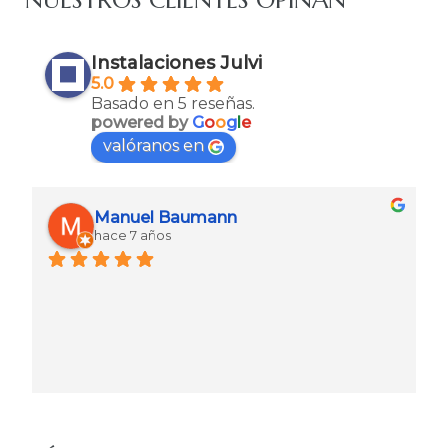
Instalaciones Julvi
5.0
Basado en 5 reseñas.
powered by
G
o
o
g
l
e
valóranos en
Manuel Baumann
hace 7 años